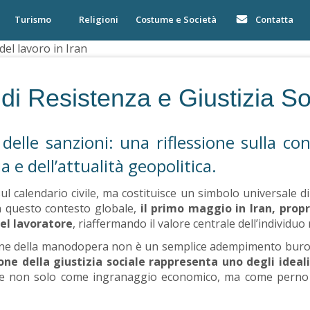
Turismo
Religioni
Costume e Società
Contatta
del lavoro in Iran
di Resistenza e Giustizia So
so delle sanzioni: una riflessione sulla 
a e dell’attualità geopolitica.
 calendario civile, ma costituisce un simbolo universale di
 In questo contesto globale,
il primo maggio in Iran, prop
el lavoratore
, riaffermando il valore centrale dell’individu
zazione della manodopera non è un semplice adempimento burocr
ione della giustizia sociale rappresenta uno degli idea
re non solo come ingranaggio economico, ma come perno de