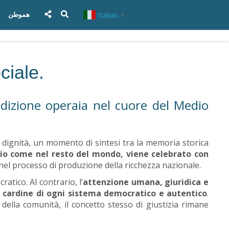
Italian
هموطن
▼
ciale.
condizione operaia nel cuore del Medio
 dignità, un momento di sintesi tra la memoria storica
rio come nel resto del mondo, viene celebrato con
o nel processo di produzione della ricchezza nazionale.
atico. Al contrario, l’
attenzione umana, giuridica e
li cardine di ogni sistema democratico e autentico
.
lla comunità, il concetto stesso di giustizia rimane