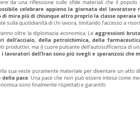
ndere da una riflessione sulle sfide materiali che il popo
ssibile celebrare appieno la giornata del lavoratore 
 di mira più di chiunque altro proprio la classe operaia 
te sulla quotidianità di chi lavora, limitando l’accesso a risor
 vanno oltre la diplomazia economica. Le
aggressioni bruta
ri dell’acciaio, della petrolchimica, della farmaceut
iti produttivi, ma il cuore pulsante dell’autosufficienza di 
 i lavoratori dell’Iran sono più svegli e speranzosi che 
 della sua veste puramente materiale per diventare un atto di
o della pace
. Una pace che non può essere intesa come mera
conomica sono finalmente rispettati e garantiti.