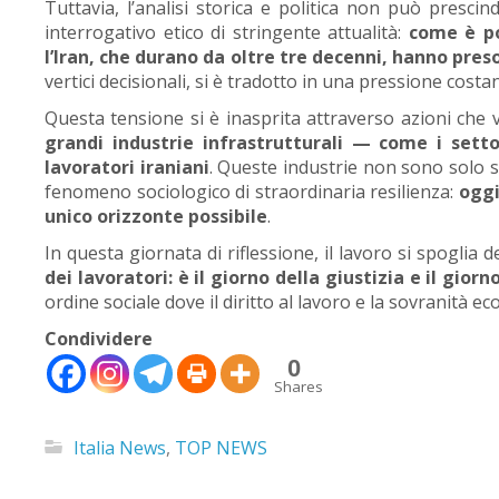
Tuttavia, l’analisi storica e politica non può presci
interrogativo etico di stringente attualità:
come è po
l’Iran, che durano da oltre tre decenni, hanno preso
vertici decisionali, si è tradotto in una pressione costan
Questa tensione si è inasprita attraverso azioni che
grandi industrie infrastrutturali — come i setto
lavoratori iraniani
. Queste industrie non sono solo s
fenomeno sociologico di straordinaria resilienza:
oggi
unico orizzonte possibile
.
In questa giornata di riflessione, il lavoro si spoglia
dei lavoratori: è il giorno della giustizia e il giorn
ordine sociale dove il diritto al lavoro e la sovranità e
Condividere
0
Shares
🇮🇹
🇬🇧
RIPRISTINA
Italia News
,
TOP NEWS
-A
Attuale: 100%
+A