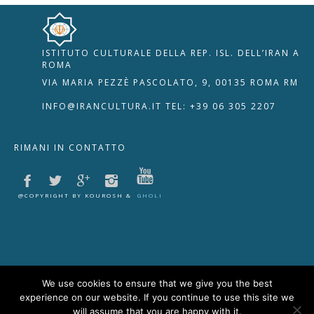
ISTITUTO CULTURALE DELLA REP. ISL. DELL’IRAN A
🇮🇹
🇬🇧
RIPRISTINA
ROMA
VIA MARIA PEZZÈ PASCOLATO, 9, 00135 ROMA RM
-A
Attuale: 100%
+A
INFO@IRANCULTURA.IT
TEL: +39 06 305 2207
Alto Contrasto
RIMANI IN CONTATTO
Modalità Scura
Disattiva Immagini
Evidenzia Link
@COPYRIGHT BY KOUROSH &
GHOLI
Modalità Lettura
Navigazione Tastiera
Cursore Grande
Guida Lettura
We use cookies to ensure that we give you the best
experience on our website. If you continue to use this site we
Lettura Vocale
Leggi
will assume that you are happy with it.