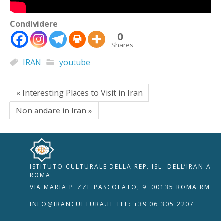
Condividere
0
Shares
IRAN
youtube
« Interesting Places to Visit in Iran
Non andare in Iran »
ISTITUTO CULTURALE DELLA REP. ISL. DELL’IRAN A
🇮🇹
🇬🇧
RIPRISTINA
ROMA
VIA MARIA PEZZÈ PASCOLATO, 9, 00135 ROMA RM
-A
Attuale: 100%
+A
INFO@IRANCULTURA.IT
TEL: +39 06 305 2207