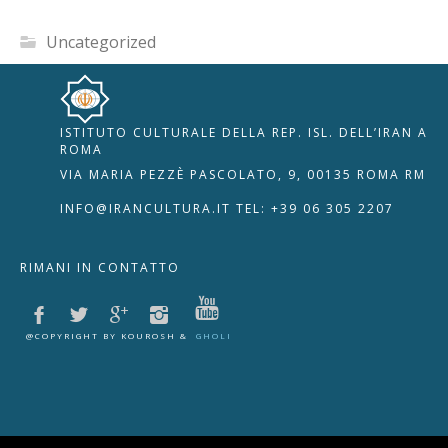
Uncategorized
ISTITUTO CULTURALE DELLA REP. ISL. DELL’IRAN A
🇮🇹
🇬🇧
RIPRISTINA
ROMA
VIA MARIA PEZZÈ PASCOLATO, 9, 00135 ROMA RM
-A
Attuale: 100%
+A
INFO@IRANCULTURA.IT
TEL: +39 06 305 2207
Alto Contrasto
RIMANI IN CONTATTO
Modalità Scura
Disattiva Immagini
Evidenzia Link
@COPYRIGHT BY KOUROSH &
GHOLI
Modalità Lettura
Navigazione Tastiera
Cursore Grande