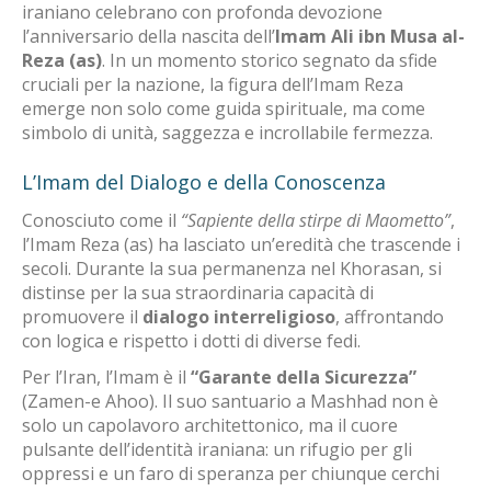
iraniano celebrano con profonda devozione
l’anniversario della nascita dell’
Imam Ali ibn Musa al-
Reza (as)
. In un momento storico segnato da sfide
cruciali per la nazione, la figura dell’Imam Reza
emerge non solo come guida spirituale, ma come
simbolo di unità, saggezza e incrollabile fermezza.
L’Imam del Dialogo e della Conoscenza
Conosciuto come il
“Sapiente della stirpe di Maometto”
,
l’Imam Reza (as) ha lasciato un’eredità che trascende i
secoli. Durante la sua permanenza nel Khorasan, si
distinse per la sua straordinaria capacità di
promuovere il
dialogo interreligioso
, affrontando
con logica e rispetto i dotti di diverse fedi.
Per l’Iran, l’Imam è il
“Garante della Sicurezza”
(Zamen-e Ahoo). Il suo santuario a Mashhad non è
solo un capolavoro architettonico, ma il cuore
pulsante dell’identità iraniana: un rifugio per gli
oppressi e un faro di speranza per chiunque cerchi