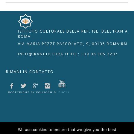
ISTITUTO CULTURALE DELLA REP. ISL. DELL’IRAN A
🇮🇹
🇬🇧
RIPRISTINA
ROMA
VIA MARIA PEZZÈ PASCOLATO, 9, 00135 ROMA RM
-A
Attuale: 100%
+A
INFO@IRANCULTURA.IT
TEL: +39 06 305 2207
Alto Contrasto
RIMANI IN CONTATTO
Modalità Scura
Disattiva Immagini
Evidenzia Link
@COPYRIGHT BY KOUROSH &
GHOLI
Modalità Lettura
Navigazione Tastiera
Cursore Grande
Guida Lettura
We use cookies to ensure that we give you the best