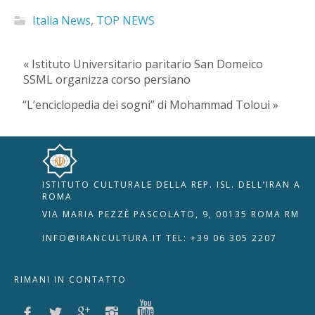
Italia News
,
TOP NEWS
« Istituto Universitario paritario San Domeico
SSML organizza corso persiano
“L’enciclopedia dei sogni” di Mohammad Toloui »
ISTITUTO CULTURALE DELLA REP. ISL. DELL’IRAN A
🇮🇹
🇬🇧
RIPRISTINA
ROMA
VIA MARIA PEZZÈ PASCOLATO, 9, 00135 ROMA RM
-A
Attuale: 100%
+A
INFO@IRANCULTURA.IT
TEL: +39 06 305 2207
Alto Contrasto
RIMANI IN CONTATTO
Modalità Scura
Disattiva Immagini