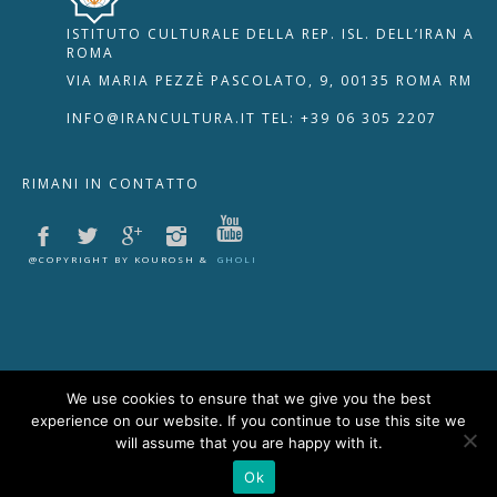
ISTITUTO CULTURALE DELLA REP. ISL. DELL’IRAN A
🇮🇹
🇬🇧
RIPRISTINA
ROMA
VIA MARIA PEZZÈ PASCOLATO, 9, 00135 ROMA RM
-A
Attuale: 100%
+A
INFO@IRANCULTURA.IT
TEL: +39 06 305 2207
Alto Contrasto
RIMANI IN CONTATTO
Modalità Scura
Disattiva Immagini
Evidenzia Link
@COPYRIGHT BY KOUROSH &
GHOLI
Modalità Lettura
Navigazione Tastiera
Cursore Grande
Guida Lettura
We use cookies to ensure that we give you the best
experience on our website. If you continue to use this site we
Lettura Vocale
Leggi
will assume that you are happy with it.
Ok
Segnala Problema