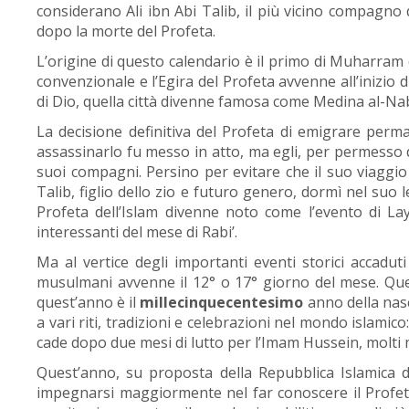
considerano Ali ibn Abi Talib, il più vicino compagno
dopo la morte del Profeta.
L’origine di questo calendario è il primo di Muharram d
convenzionale e l’Egira del Profeta avvenne all’inizi
di Dio, quella città divenne famosa come Medina al-Nab
La decisione definitiva del Profeta di emigrare per
assassinarlo fu messo in atto, ma egli, per permesso d
suoi compagni. Persino per evitare che il suo viaggi
Talib, figlio dello zio e futuro genero, dormì nel suo 
Profeta dell’Islam divenne noto come l’evento di Lay
interessanti del mese di Rabi’.
Ma al vertice degli importanti eventi storici accadut
musulmani avvenne il 12° o 17° giorno del mese. Ques
quest’anno è il
millecinquecentesimo
anno della nasc
a vari riti, tradizioni e celebrazioni nel mondo islamic
cade dopo due mesi di lutto per l’Imam Hussein, molti
Quest’anno, su proposta della Repubblica Islamica d
impegnarsi maggiormente nel far conoscere il Profeta 