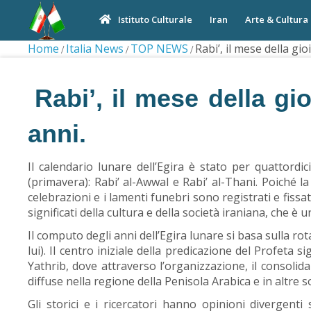
Iran
Arte & Cultura
Istituto Culturale
Home
Italia News
TOP NEWS
Rabi’, il mese della gi
Rabi’, il mese della g
anni.
Il calendario lunare dell’Egira è stato per quattord
(primavera): Rabi’ al-Awwal e Rabi’ al-Thani. Poiché la
celebrazioni e i lamenti funebri sono registrati e fiss
significati della cultura e della società iraniana, che 
Il computo degli anni dell’Egira lunare si basa sulla rota
lui). Il centro iniziale della predicazione del Profeta s
Yathrib, dove attraverso l’organizzazione, il consolida
diffuse nella regione della Penisola Arabica e in altre 
Gli storici e i ricercatori hanno opinioni divergent