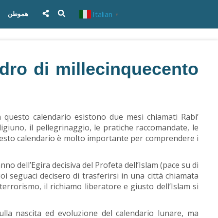
Italian
هموطن
▼
adro di millecinquecento
In questo calendario esistono due mesi chiamati Rabi’
digiuno, il pellegrinaggio, le pratiche raccomandate, le
i questo calendario è molto importante per comprendere i
anno dell’Egira decisiva del Profeta dell’Islam (pace su di
suoi seguaci decisero di trasferirsi in una città chiamata
errorismo, il richiamo liberatore e giusto dell’Islam si
sulla nascita ed evoluzione del calendario lunare, ma