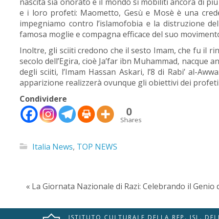
nascita sia onorato e il mondo si mobiliti ancora di più c
e i loro profeti: Maometto, Gesù e Mosè è una credenz
impegniamo contro l’islamofobia e la distruzione de
famosa moglie e compagna efficace del suo moviment
Inoltre, gli sciiti credono che il sesto Imam, che fu i
secolo dell’Egira, cioè Ja’far ibn Muhammad, nacque an
degli sciiti, l’Imam Hassan Askari, l’8 di Rabi’ al-Aww
apparizione realizzerà ovunque gli obiettivi dei profeti
Condividere
0
Shares
🇮🇹
🇬🇧
RIPRISTINA
Italia News
,
TOP NEWS
-A
Attuale: 100%
+A
Modalità
« La Giornata Nazionale di Razi: Celebrando il Genio 
Alto Contrasto
Lettura
Modalità Scura
Navigazione
Disattiva
Tastiera
ISTITUTO CULTURALE DELLA REP. ISL. DE