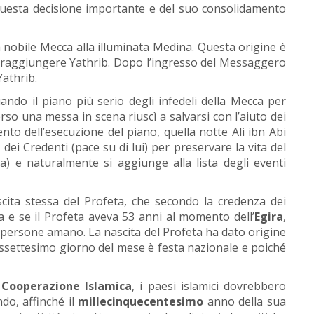
i questa decisione importante e del suo consolidamento
la nobile Mecca alla illuminata Medina. Questa origine è
er raggiungere Yathrib. Dopo l’ingresso del Messaggero
Yathrib.
do il piano più serio degli infedeli della Mecca per
so una messa in scena riuscì a salvarsi con l’aiuto dei
o dell’esecuzione del piano, quella notte Ali ibn Abi
dei Credenti (pace su di lui) per preservare la vita del
a) e naturalmente si aggiunge alla lista degli eventi
ascita stessa del Profeta, che secondo la credenza dei
 e se il Profeta aveva 53 anni al momento dell’
Egira
,
i persone amano. La nascita del Profeta ha dato origine
iciassettesimo giorno del mese è festa nazionale e poiché
a Cooperazione Islamica
, i paesi islamici dovrebbero
do, affinché il
millecinquecentesimo
anno della sua