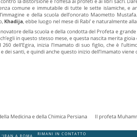
ontro la distorsione e l’offesa ai profeti e ai libri sacri. Da
a comune e immutabile di tutte le sette islamiche, e anche
ll’immagine e della scuola dell’onorato Maometto Mustafa.
o,
Khadija
, ebbe luogo nel mese di Rabi’ e naturalmente all
l rinnovatore della scuola e della condotta del Profeta e gran
ch’egli in questo stesso mese, e questa nascita merita gioia 
al 260 dell’Egira, inizia l’Imamato di suo figlio, che è l’ul
 e dei santi, e quindi anche questo inizio dell’Imamato viene 
della Medicina e della Chimica Persiana
Il profeta Muhamma
RIMANI IN CONTATTO
LL’IRAN A ROMA