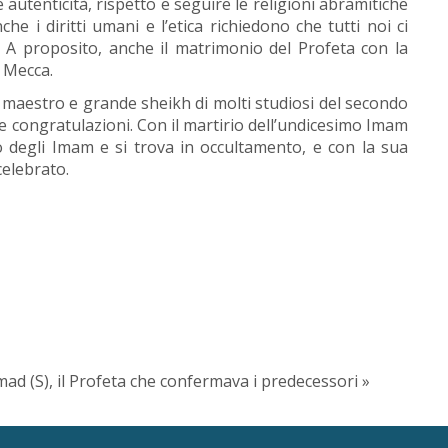
re autenticità, rispetto e seguire le religioni abramitiche
 i diritti umani e l’etica richiedono che tutti noi ci
 A proposito, anche il matrimonio del Profeta con la
a Mecca.
de maestro e grande sheikh di molti studiosi del secondo
e congratulazioni. Con il martirio dell’undicesimo Imam
timo degli Imam e si trova in occultamento, e con la sua
celebrato.
d (S), il Profeta che confermava i predecessori »