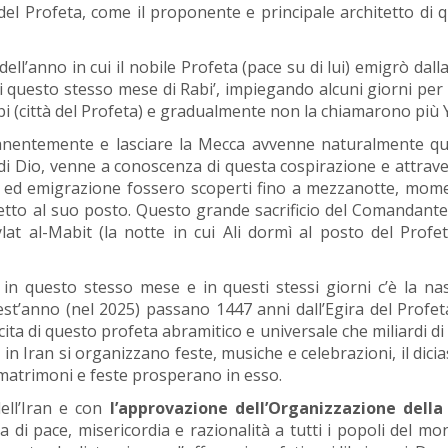
 del Profeta, come il proponente e principale architetto d
ell’anno in cui il nobile Profeta (pace su di lui) emigrò dal
o di questo stesso mese di Rabi’, impiegando alcuni giorni p
i (città del Profeta) e gradualmente non la chiamarono più 
manentemente e lasciare la Mecca avvenne naturalmente quan
i Dio, venne a conoscenza di questa cospirazione e attraver
o ed emigrazione fossero scoperti fino a mezzanotte, moment
letto al suo posto. Questo grande sacrificio del Comandante 
lat al-Mabit (la notte in cui Ali dormì al posto del Profet
i in questo stesso mese e in questi stessi giorni c’è la n
t’anno (nel 2025) passano 1447 anni dall’Egira del Profeta
ita di questo profeta abramitico e universale che miliardi d
o: in Iran si organizzano feste, musiche e celebrazioni, il d
 matrimoni e feste prosperano in esso.
ell’Iran e con
l’approvazione dell’Organizzazione dell
di pace, misericordia e razionalità a tutti i popoli del mon