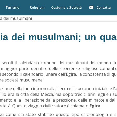
Turismo
Religioni
Costume e Società
Contatta
oia dei musulmani
ioia dei musulmani; un qu
ici secoli il calendario comune dei musulmani del mondo. 
 maggior parte dei riti e delle ricorrenze religiose come il 
ati secondo il calendario lunare dell’Egira, la conoscenza d
è una società musulmana.
zione della luna intorno alla Terra e il suo anno iniziale è l’
igillo era la città della Mecca, ma dopo tredici anni egli e i 
mento e la liberazione dalla pressione, dalle minacce e dal t
società. Questo viaggio civilizzatore è chiamato
Egira
.
i su come sia stato stabilito questo tipo di cronologia e 