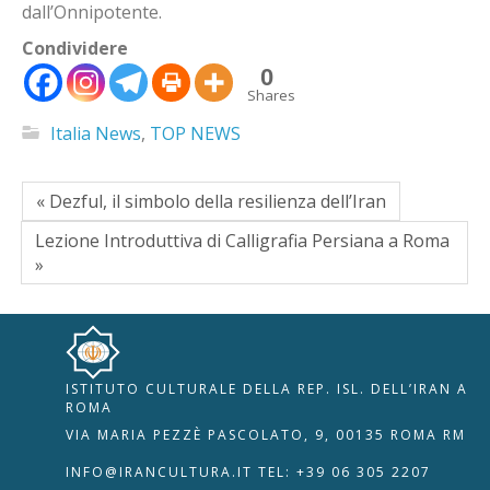
dall’Onnipotente.
Condividere
0
Shares
Italia News
,
TOP NEWS
« Dezful, il simbolo della resilienza dell’Iran
Lezione Introduttiva di Calligrafia Persiana a Roma
»
ISTITUTO CULTURALE DELLA REP. ISL. DELL’IRAN A
🇮🇹
🇬🇧
RIPRISTINA
ROMA
VIA MARIA PEZZÈ PASCOLATO, 9, 00135 ROMA RM
-A
Attuale: 100%
+A
INFO@IRANCULTURA.IT
TEL: +39 06 305 2207