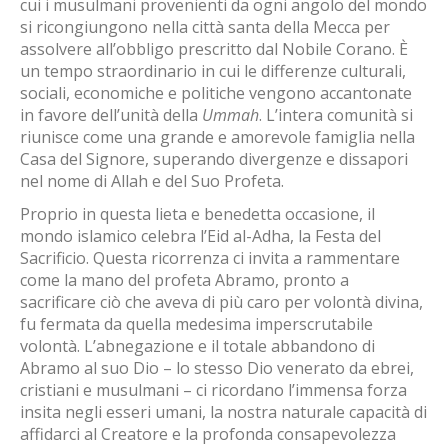
cui i musulmani provenienti da ogni angolo del mondo
si ricongiungono nella città santa della Mecca per
assolvere all’obbligo prescritto dal Nobile Corano. È
un tempo straordinario in cui le differenze culturali,
sociali, economiche e politiche vengono accantonate
in favore dell’unità della
Ummah
. L’intera comunità si
riunisce come una grande e amorevole famiglia nella
Casa del Signore, superando divergenze e dissapori
nel nome di Allah e del Suo Profeta.
Proprio in questa lieta e benedetta occasione, il
mondo islamico celebra l’Eid al-Adha, la Festa del
Sacrificio. Questa ricorrenza ci invita a rammentare
come la mano del profeta Abramo, pronto a
sacrificare ciò che aveva di più caro per volontà divina,
fu fermata da quella medesima imperscrutabile
volontà. L’abnegazione e il totale abbandono di
Abramo al suo Dio – lo stesso Dio venerato da ebrei,
cristiani e musulmani – ci ricordano l’immensa forza
insita negli esseri umani, la nostra naturale capacità di
affidarci al Creatore e la profonda consapevolezza