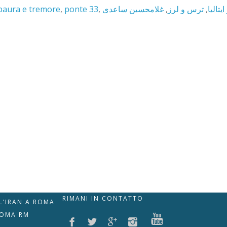
paura e tremore
,
ponte 33
,
غلامحسین ساعدی
,
ترس و لرز
,
تالیا
RIMANI IN CONTATTO
LL’IRAN A ROMA
ROMA RM