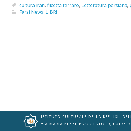
cultura iran
,
flicetta ferraro
,
Letteratura persiana
,
Farsi News
,
LIBRI
🇮🇹
🇬🇧
RIPRISTINA
-A
Attuale: 100%
+A
Modalità
Alto Contrasto
Lettura
Modalità Scura
Navigazione
Disattiva
Tastiera
ISTITUTO CULTURALE DELLA REP. ISL. DE
Immagini
Cursore
VIA MARIA PEZZÈ PASCOLATO, 9, 00135 
Evidenzia Link
Grande