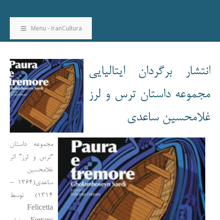
Menu - IranCultura
انتشار برگردان ایتالیایی
مجموعه داستان ترس و لرز
غلامحسین ساعدی
مجموعه داستان
“ترس و لرز” اثر
غلامحسین
ساعدی(1364 –
1314) توسط
Felicetta