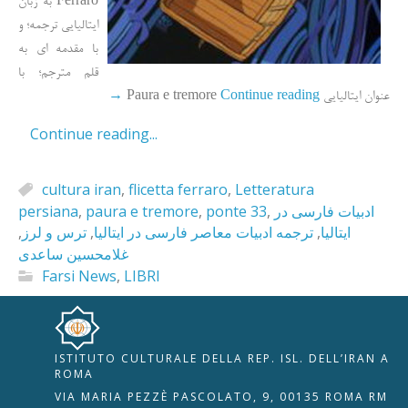
Ferraro به زبان
ایتالیایی ترجمه؛ و
با مقدمه ای به
قلم مترجم؛ با
→
Continue reading
عنوان ایتالیایی Paura e tremore
Continue reading...
cultura iran
,
flicetta ferraro
,
Letteratura
persiana
,
paura e tremore
,
ponte 33
,
ادبیات فارسی در
,
ترس و لرز
,
ترجمه ادبیات معاصر فارسی در ایتالیا
,
ایتالیا
غلامحسین ساعدی
Farsi News
,
LIBRI
ISTITUTO CULTURALE DELLA REP. ISL. DELL’IRAN A
🇮🇹
🇬🇧
RIPRISTINA
ROMA
VIA MARIA PEZZÈ PASCOLATO, 9, 00135 ROMA RM