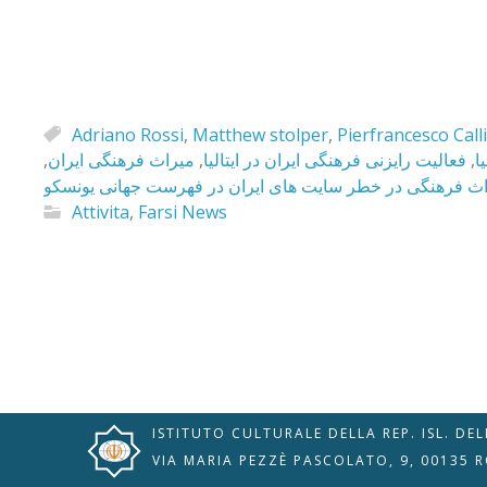
Adriano Rossi
,
Matthew stolper
,
Pierfrancesco Calli
,
میراث فرهنگی ایران
,
فعالیت رایزنی فرهنگی ایران در ایتالیا
,
ا
ث فرهنگی در خطر سایت های ایران در فهرست جهانی یونسکو
Attivita
,
Farsi News
🇮🇹
🇬🇧
RIPRISTINA
-A
Attuale: 100%
+A
Modalità
Alto Contrasto
Lettura
Modalità Scura
Navigazione
Disattiva
Tastiera
ISTITUTO CULTURALE DELLA REP. ISL. DE
Immagini
Cursore
VIA MARIA PEZZÈ PASCOLATO, 9, 00135 
Evidenzia Link
Grande