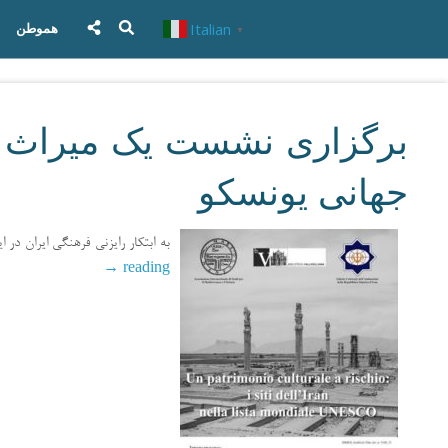
Italian
هموطن
▼
برگزاری نشست یک میراث ف
جهانی یونسکو
به ابتکار رایزنی فرهنگی ایران در
→
reading