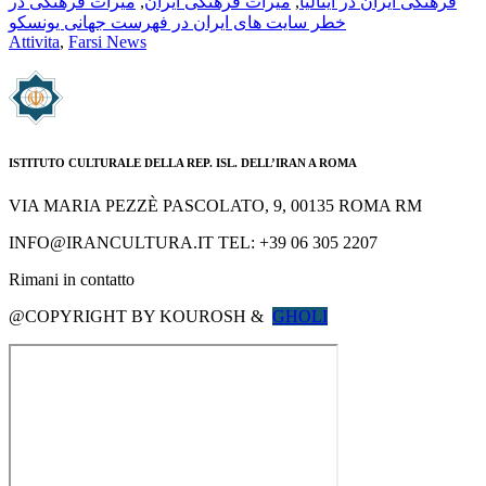
میراث فرهنگی در
,
میراث فرهنگی ایران
,
فرهنگی ایران در ایتالیا
خطر سایت های ایران در فهرست جهانی یونسکو
Attivita
,
Farsi News
ISTITUTO CULTURALE DELLA REP. ISL. DELL’IRAN A ROMA
VIA MARIA PEZZÈ PASCOLATO, 9, 00135 ROMA RM
🇮🇹
🇬🇧
RIPRISTINA
INFO@IRANCULTURA.IT
TEL: +39 06 305 2207
-A
Attuale: 100%
+A
Rimani in contatto
@COPYRIGHT BY KOUROSH &
GHOLI
Alto Contrasto
Modalità Scura
Disattiva Immagini
Evidenzia Link
Modalità Lettura
Navigazione Tastiera