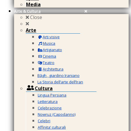
Media
Arte & Cultura
Close
Arte
Arti visive
Musica
Artigianato
Cinema
Teatro
Architettura
Bāgh , giardino Iraniano
La Storia dell’arte dell’Iran
Cultura
Lingua Persiana
Letteratura
Celebrazione
Nowruz (Capodanno)
Celebri
Affinita’ culturali