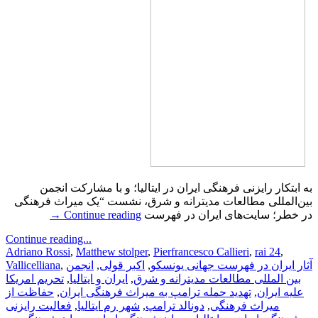
به ابتکار رایزنی فرهنگی ایران در ایتالیا؛ و با مشارکت انجمن
بین‌المللی مطالعات مدیترانه و شرق، نشست “یک میراث فرهنگی
→
Continue reading
در خطر؛ سایت‌های ایران در فهرست
Continue reading...
Adriano Rossi
,
Matthew stolper
,
Pierfrancesco Callieri
,
rai 24
,
Vallicelliana
,
انجمن
,
اکبر قولی
,
آثار ایران در فهرست جهانی یونسکو
تحریم امریکا
,
ایران و ایتالیا
,
بین المللی مطالعات مدیترانه و شرق
حفاظت از
,
تهدید حمله ترامپ به میراث فرهنگی ایران
,
علیه ایران
فعالیت رایزنی
,
شهر رم ایتالیا
,
دونالد ترامپ
,
میراث فرهنگی