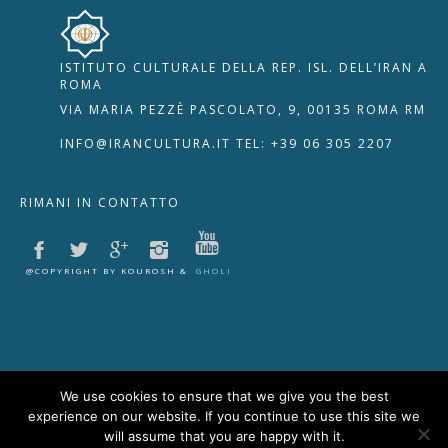
ISTITUTO CULTURALE DELLA REP. ISL. DELL’IRAN A
🇮🇹
🇬🇧
RIPRISTINA
ROMA
VIA MARIA PEZZÈ PASCOLATO, 9, 00135 ROMA RM
-A
Attuale: 100%
+A
INFO@IRANCULTURA.IT
TEL: +39 06 305 2207
Alto Contrasto
RIMANI IN CONTATTO
Modalità Scura
Disattiva Immagini
Evidenzia Link
@COPYRIGHT BY KOUROSH &
GHOLI
Modalità Lettura
Navigazione Tastiera
Cursore Grande
Guida Lettura
We use cookies to ensure that we give you the best
experience on our website. If you continue to use this site we
Lettura Vocale
Leggi
will assume that you are happy with it.