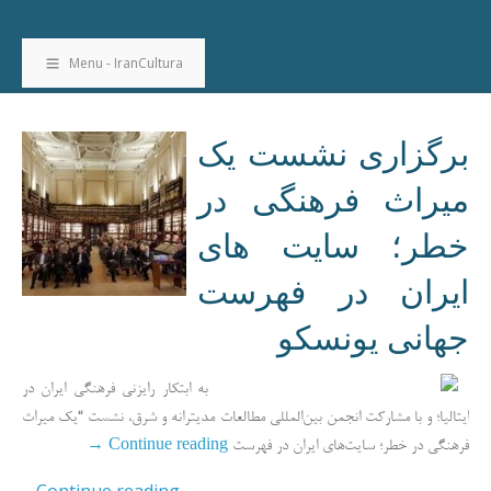
Menu - IranCultura
برگزاری نشست یک
میراث فرهنگی در
خطر؛ سایت های
ایران در فهرست
جهانی یونسکو
به ابتکار رایزنی فرهنگی ایران در
ایتالیا؛ و با مشارکت انجمن بین‌المللی مطالعات مدیترانه و شرق، نشست “یک میراث
→
Continue reading
فرهنگی در خطر؛ سایت‌های ایران در فهرست