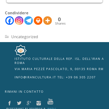
Condividere
0
Shares
Uncategorized
ISTITUTO CULTURALE DELLA REP. ISL. DELL’IRAN A
🇮🇹
🇬🇧
RIPRISTINA
ROMA
VIA MARIA PEZZÈ PASCOLATO, 9, 00135 ROMA RM
-A
Attuale: 100%
+A
INFO@IRANCULTURA.IT
TEL: +39 06 305 2207
Alto Contrasto
RIMANI IN CONTATTO
Modalità Scura
Disattiva Immagini
Evidenzia Link
@COPYRIGHT BY KOUROSH &
GHOLI