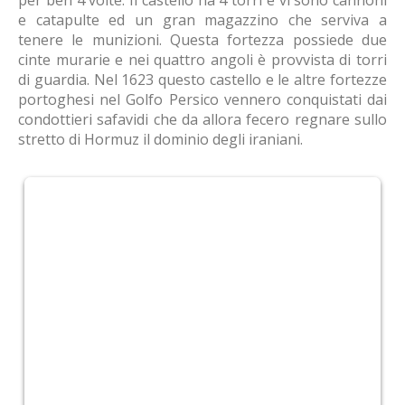
per ben 4 volte. Il castello ha 4 torri e vi sono cannoni
e catapulte ed un gran magazzino che serviva a
tenere le munizioni. Questa fortezza possiede due
cinte murarie e nei quattro angoli è provvista di torri
di guardia. Nel 1623 questo castello e le altre fortezze
portoghesi nel Golfo Persico vennero conquistati dai
condottieri safavidi che da allora fecero regnare sullo
stretto di Hormuz il dominio degli iraniani.