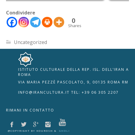
Condividere
0
Shares
Uncategorized
ISTITUTO CULTURALE DELLA REP. ISL. DELL’IRAN A
🇮🇹
🇬🇧
RIPRISTINA
ROMA
VIA MARIA PEZZÈ PASCOLATO, 9, 00135 ROMA RM
-A
Attuale: 100%
+A
INFO@IRANCULTURA.IT
TEL: +39 06 305 2207
Alto Contrasto
RIMANI IN CONTATTO
Modalità Scura
Disattiva Immagini
Evidenzia Link
@COPYRIGHT BY KOUROSH &
GHOLI