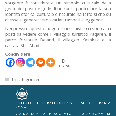
sorgente è considerata un simbolo culturale dalla
gente del posto e gode di un ruolo particolare; la sua
identità storica, culturale e naturale ha fatto sì che su
di essa si generassero svariati racconti e leggende.
Nei pressi di questo luogo escursionistico ci sono altri
posti da vedere come il villaggio turistico Paqal’eh, il
parco forestale Deland, il villaggio Kashkak e la
cascata Shir Abad.
Condividere
0
Shares
Uncategorized
ISTITUTO CULTURALE DELLA REP. ISL. DELL’IRAN A
🇮🇹
🇬🇧
RIPRISTINA
ROMA
VIA MARIA PEZZÈ PASCOLATO, 9, 00135 ROMA RM