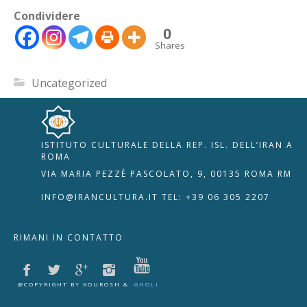
Condividere
0
Shares
Uncategorized
ISTITUTO CULTURALE DELLA REP. ISL. DELL’IRAN A
🇮🇹
🇬🇧
RIPRISTINA
ROMA
VIA MARIA PEZZÈ PASCOLATO, 9, 00135 ROMA RM
-A
Attuale: 100%
+A
INFO@IRANCULTURA.IT
TEL: +39 06 305 2207
Alto Contrasto
RIMANI IN CONTATTO
Modalità Scura
Disattiva Immagini
Evidenzia Link
@COPYRIGHT BY KOUROSH &
GHOLI
Modalità Lettura