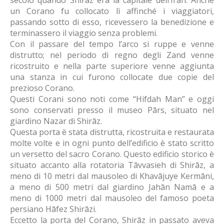
secolo quando Shirāz era la capitale dell’Iran. Anche
un Corano fu collocato lì affinché i viaggiatori,
passando sotto di esso, ricevessero la benedizione e
terminassero il viaggio senza problemi.
Con il passare del tempo l’arco si ruppe e venne
distrutto; nel periodo di regno degli Zand venne
ricostruito e nella parte superiore venne aggiunta
una stanza in cui furono collocate due copie del
prezioso Corano.
Questi Corani sono noti come “Hifdah Man” e oggi
sono conservati presso il museo Pārs, situato nel
giardino Nazar di Shirāz.
Questa porta è stata distrutta, ricostruita e restaurata
molte volte e in ogni punto dell’edificio è stato scritto
un versetto del sacro Corano. Questo edificio storico è
situato accanto alla rotatoria Tāvvasieh di Shirāz, a
meno di 10 metri dal mausoleo di Khavājuye Kermāni,
a meno di 500 metri dal giardino Jahān Namā e a
meno di 1000 metri dal mausoleo del famoso poeta
persiano Hāfez Shirāzi.
Eccetto la porta del Corano, Shirāz in passato aveva