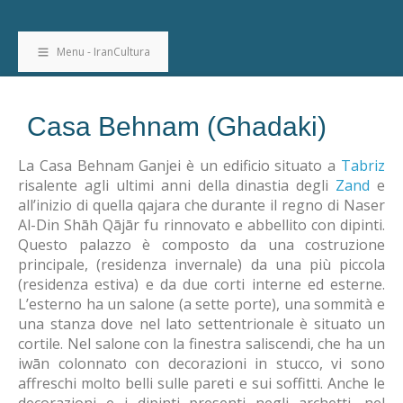
Menu - IranCultura
Casa Behnam (Ghadaki)
La Casa Behnam Ganjei è un edificio situato a
Tabriz
risalente agli ultimi anni della dinastia degli
Zand
e
all’inizio di quella qajara che durante il regno di Naser
Al-Din Shāh Qājār fu rinnovato e abbellito con dipinti.
Questo palazzo è composto da una costruzione
principale, (residenza invernale) da una più piccola
(residenza estiva) e da due corti interne ed esterne.
L’esterno ha un salone (a sette porte), una sommità e
una stanza dove nel lato settentrionale è situato un
cortile. Nel salone con la finestra saliscendi, che ha un
iwān colonnato con decorazioni in stucco, vi sono
affreschi molto belli sulle pareti e sui soffitti. Anche le