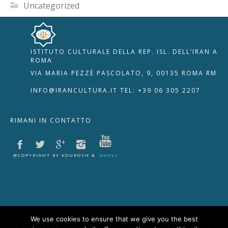
Uncategorized
ISTITUTO CULTURALE DELLA REP. ISL. DELL’IRAN A
🇮🇹
🇬🇧
RIPRISTINA
ROMA
VIA MARIA PEZZÈ PASCOLATO, 9, 00135 ROMA RM
-A
Attuale: 100%
+A
INFO@IRANCULTURA.IT
TEL: +39 06 305 2207
Alto Contrasto
RIMANI IN CONTATTO
Modalità Scura
Disattiva Immagini
Evidenzia Link
@COPYRIGHT BY KOUROSH &
GHOLI
Modalità Lettura
Navigazione Tastiera
Cursore Grande
Guida Lettura
We use cookies to ensure that we give you the best