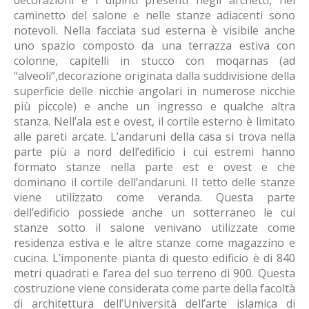
decorazioni e i dipinti presenti negli archetti, nel
caminetto del salone e nelle stanze adiacenti sono
notevoli. Nella facciata sud esterna è visibile anche
uno spazio composto da una terrazza estiva con
colonne, capitelli in stucco con moqarnas (ad
“alveoli”,decorazione originata dalla suddivisione della
superficie delle nicchie angolari in numerose nicchie
più piccole) e anche un ingresso e qualche altra
stanza. Nell’ala est e ovest, il cortile esterno è limitato
alle pareti arcate. L’andaruni della casa si trova nella
parte più a nord dell’edificio i cui estremi hanno
formato stanze nella parte est e ovest e che
dominano il cortile dell’andaruni. Il tetto delle stanze
viene utilizzato come veranda. Questa parte
dell’edificio possiede anche un sotterraneo le cui
stanze sotto il salone venivano utilizzate come
residenza estiva e le altre stanze come magazzino e
cucina. L’imponente pianta di questo edificio è di 840
metri quadrati e l’area del suo terreno di 900. Questa
costruzione viene considerata come parte della facoltà
di architettura dell’Università dell’arte islamica di