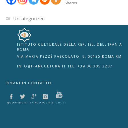
Shares
Uncategorized
ISTITUTO CULTURALE DELLA REP. ISL. DELL’IRAN A
🇮🇹
🇬🇧
RIPRISTINA
ROMA
VIA MARIA PEZZÈ PASCOLATO, 9, 00135 ROMA RM
-A
Attuale: 100%
+A
INFO@IRANCULTURA.IT
TEL: +39 06 305 2207
Alto Contrasto
RIMANI IN CONTATTO
Modalità Scura
Disattiva Immagini
Evidenzia Link
@COPYRIGHT BY KOUROSH &
GHOLI
Modalità Lettura
Navigazione Tastiera
Cursore Grande