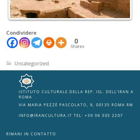
Condividere
0
Shares
Uncategorized
ISTITUTO CULTURALE DELLA REP. ISL. DELL’IRAN A
🇮🇹
🇬🇧
RIPRISTINA
ROMA
VIA MARIA PEZZÈ PASCOLATO, 9, 00135 ROMA RM
-A
Attuale: 100%
+A
INFO@IRANCULTURA.IT
TEL: +39 06 305 2207
Alto Contrasto
RIMANI IN CONTATTO
Modalità Scura