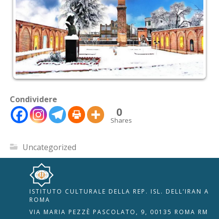
Condividere
0
Shares
Uncategorized
ISTITUTO CULTURALE DELLA REP. ISL. DELL’IRAN A
🇮🇹
🇬🇧
RIPRISTINA
ROMA
VIA MARIA PEZZÈ PASCOLATO, 9, 00135 ROMA RM