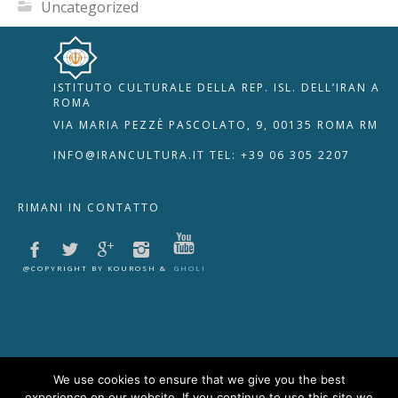
Uncategorized
ISTITUTO CULTURALE DELLA REP. ISL. DELL’IRAN A
🇮🇹
🇬🇧
RIPRISTINA
ROMA
VIA MARIA PEZZÈ PASCOLATO, 9, 00135 ROMA RM
-A
Attuale: 100%
+A
INFO@IRANCULTURA.IT
TEL: +39 06 305 2207
Alto Contrasto
RIMANI IN CONTATTO
Modalità Scura
Disattiva Immagini
Evidenzia Link
@COPYRIGHT BY KOUROSH &
GHOLI
Modalità Lettura
Navigazione Tastiera
Cursore Grande
Guida Lettura
We use cookies to ensure that we give you the best
experience on our website. If you continue to use this site we
Lettura Vocale
Leggi