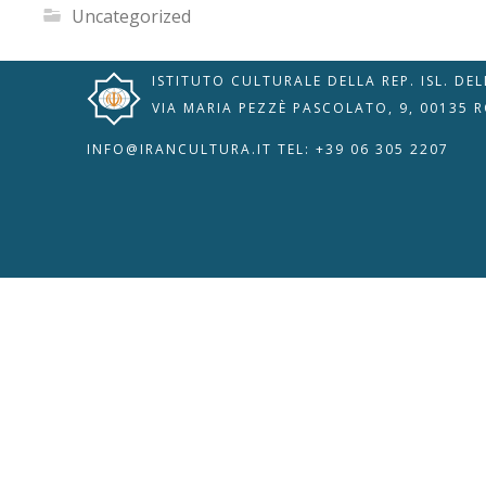
Uncategorized
ISTITUTO CULTURALE DELLA REP. ISL. DE
VIA MARIA PEZZÈ PASCOLATO, 9, 00135 
INFO@IRANCULTURA.IT
TEL: +39 06 305 2207
🇮🇹
🇬🇧
RIPRISTINA
-A
Attuale: 100%
+A
Modalità
Alto Contrasto
Lettura
Modalità Scura
Navigazione
Disattiva
Tastiera
Immagini
Cursore
Evidenzia Link
Grande