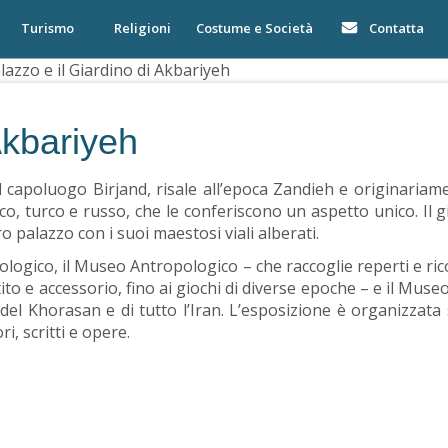
Turismo
Religioni
Costume e Società
Contatta
lazzo e il Giardino di Akbariyeh
Akbariyeh
l capoluogo Birjand, risale all’epoca Zandieh e originariamen
ico, turco e russo, che le conferiscono un aspetto unico. Il gi
 palazzo con i suoi maestosi viali alberati.
ologico, il Museo Antropologico – che raccoglie reperti e ric
ito e accessorio, fino ai giochi di diverse epoche – e il Muse
 del Khorasan e di tutto l’Iran. L’esposizione è organizzata s
i, scritti e opere.