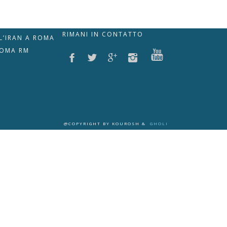
RIMANI IN CONTATTO
LL’IRAN A ROMA
ROMA RM
@COPYRIGHT BY KOUROSH &
GHOLI