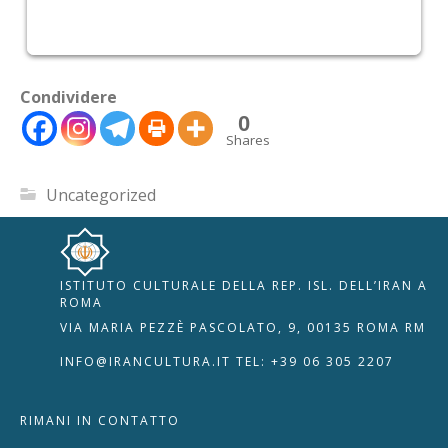
Condividere
0
Shares
Uncategorized
ISTITUTO CULTURALE DELLA REP. ISL. DELL’IRAN A
🇮🇹
🇬🇧
RIPRISTINA
ROMA
VIA MARIA PEZZÈ PASCOLATO, 9, 00135 ROMA RM
-A
Attuale: 100%
+A
INFO@IRANCULTURA.IT
TEL: +39 06 305 2207
Alto Contrasto
RIMANI IN CONTATTO
Modalità Scura