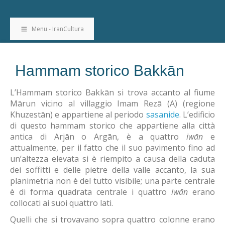
Menu - IranCultura
Hammam storico Bakkān
L’Hammam storico Bakkān si trova accanto al fiume
Mārun vicino al villaggio Imam Rezā (A) (regione
Khuzestān) e appartiene al periodo
sasanide
. L’edificio
di questo hammam storico che appartiene alla città
antica di Arjān o Argān, è a quattro
iwān
e
attualmente, per il fatto che il suo pavimento fino ad
un’altezza elevata si è riempito a causa della caduta
dei soffitti e delle pietre della valle accanto, la sua
planimetria non è del tutto visibile; una parte centrale
è di forma quadrata centrale i quattro
iwān
erano
collocati ai suoi quattro lati.
Quelli che si trovavano sopra quattro colonne erano