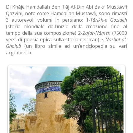
Di Khāje Hamdallah Ben Tāj Al-Din Abi Bakr Mustawfi
Qazvini, noto come Hamdallah Mustawfi, sono rimasti
3 autorevoli volumi in persiano: 1-
Tārikh-e Gozideh
(storia mondiale dall’inizio della creazione fino al
tempo della sua composizione) 2-
Zafar-Nāmeh
(75000
versi di poesia epica sulla storia dell’Iran) 3-
Nozhat ol-
Gholub
(un libro simile ad un’enciclopedia su vari
argomenti).