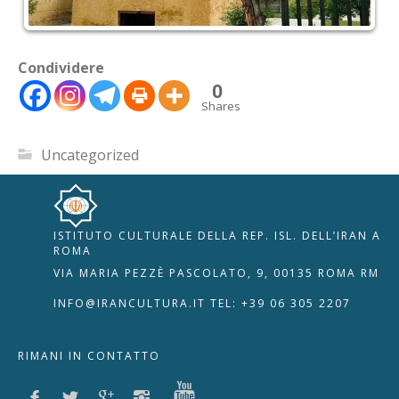
Condividere
0
Shares
Uncategorized
ISTITUTO CULTURALE DELLA REP. ISL. DELL’IRAN A
🇮🇹
🇬🇧
RIPRISTINA
ROMA
VIA MARIA PEZZÈ PASCOLATO, 9, 00135 ROMA RM
-A
Attuale: 100%
+A
INFO@IRANCULTURA.IT
TEL: +39 06 305 2207
Alto Contrasto
RIMANI IN CONTATTO
Modalità Scura
Disattiva Immagini