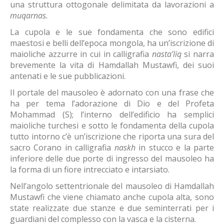
una struttura ottogonale delimitata da lavorazioni a
muqarnas.
La cupola e le sue fondamenta che sono edifici
maestosi e belli dell’epoca mongola, ha un’iscrizione di
maioliche azzurre in cui in calligrafia
nas
ta’liq
si narra
brevemente la vita di Hamdallah Mustawfi, dei suoi
antenati e le sue pubblicazioni.
Il portale del mausoleo è adornato con una frase che
ha per tema l’adorazione di Dio e del Profeta
Mohammad (S); l’interno dell’edificio ha semplici
maioliche turchesi e sotto le fondamenta della cupola
tutto intorno c’è un’iscrizione che riporta una sura del
sacro Corano in calligrafia
naskh
in stucco e la parte
inferiore delle due porte di ingresso del mausoleo ha
la forma di un fiore intrecciato e intarsiato.
Nell’angolo settentrionale del mausoleo di Hamdallah
Mustawfi che viene chiamato anche cupola alta, sono
state realizzate due stanze e due seminterrati per i
guardiani del complesso con la vasca e la cisterna.