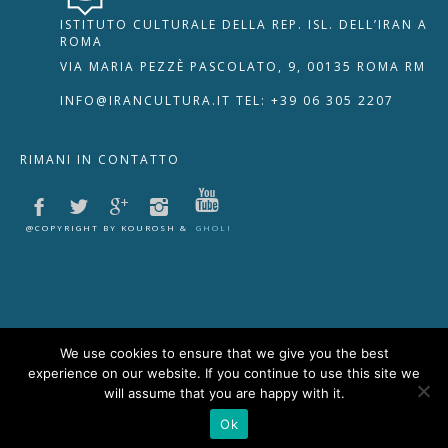
ISTITUTO CULTURALE DELLA REP. ISL. DELL’IRAN A
🇮🇹
🇬🇧
RIPRISTINA
ROMA
VIA MARIA PEZZÈ PASCOLATO, 9, 00135 ROMA RM
-A
Attuale: 100%
+A
INFO@IRANCULTURA.IT
TEL: +39 06 305 2207
Alto Contrasto
RIMANI IN CONTATTO
Modalità Scura
Disattiva Immagini
Evidenzia Link
@COPYRIGHT BY KOUROSH &
GHOLI
Modalità Lettura
Navigazione Tastiera
Cursore Grande
Guida Lettura
We use cookies to ensure that we give you the best
experience on our website. If you continue to use this site we
Lettura Vocale
Leggi
will assume that you are happy with it.
Ok
Segnala Problema