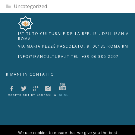
Uncategorized
ISTITUTO CULTURALE DELLA REP. ISL. DELL’IRAN A
🇮🇹
🇬🇧
RIPRISTINA
ROMA
VIA MARIA PEZZÈ PASCOLATO, 9, 00135 ROMA RM
-A
Attuale: 100%
+A
INFO@IRANCULTURA.IT
TEL: +39 06 305 2207
Alto Contrasto
RIMANI IN CONTATTO
Modalità Scura
Disattiva Immagini
Evidenzia Link
@COPYRIGHT BY KOUROSH &
GHOLI
Modalità Lettura
Navigazione Tastiera
Cursore Grande
Guida Lettura
We use cookies to ensure that we give you the best