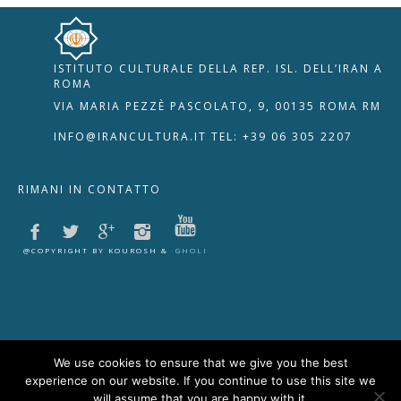
ISTITUTO CULTURALE DELLA REP. ISL. DELL’IRAN A
🇮🇹
🇬🇧
RIPRISTINA
ROMA
VIA MARIA PEZZÈ PASCOLATO, 9, 00135 ROMA RM
-A
Attuale: 100%
+A
INFO@IRANCULTURA.IT
TEL: +39 06 305 2207
Alto Contrasto
RIMANI IN CONTATTO
Modalità Scura
Disattiva Immagini
Evidenzia Link
@COPYRIGHT BY KOUROSH &
GHOLI
Modalità Lettura
Navigazione Tastiera
Cursore Grande
Guida Lettura
We use cookies to ensure that we give you the best
experience on our website. If you continue to use this site we
Lettura Vocale
Leggi
will assume that you are happy with it.