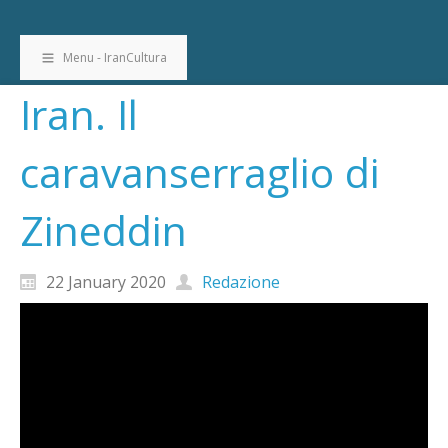
Menu - IranCultura
Iran. Il
caravanserraglio di
Zineddin
22 January 2020
Redazione