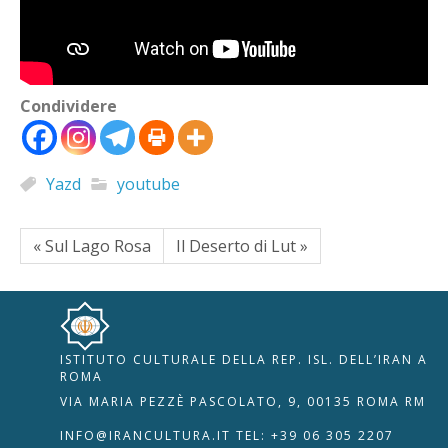
Condividere
Yazd
youtube
« Sul Lago Rosa
Il Deserto di Lut »
ISTITUTO CULTURALE DELLA REP. ISL. DELL’IRAN A
🇮🇹
🇬🇧
RIPRISTINA
ROMA
VIA MARIA PEZZÈ PASCOLATO, 9, 00135 ROMA RM
-A
Attuale: 100%
+A
INFO@IRANCULTURA.IT
TEL: +39 06 305 2207