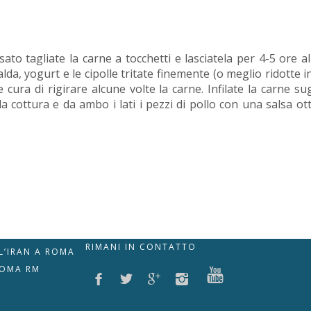
sato tagliate la carne a tocchetti e lasciatela per 4-5 ore 
lda, yogurt e le cipolle tritate finemente (o meglio ridotte 
e cura di rigirare alcune volte la carne. Infilate la carne s
 cottura e da ambo i lati i pezzi di pollo con una salsa ot
RIMANI IN CONTATTO
LL’IRAN A ROMA
ROMA RM