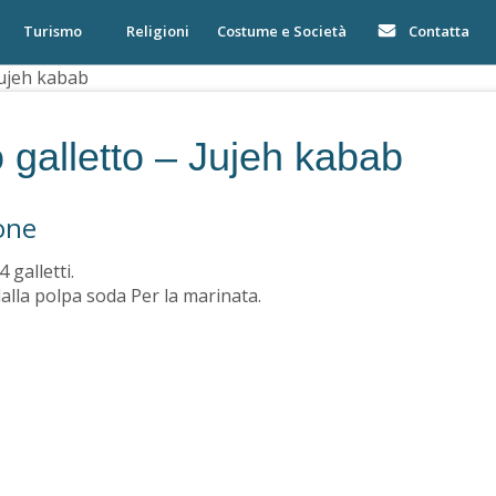
Turismo
Religioni
Costume e Società
Contatta
ujeh kabab
o galletto – Jujeh kabab
one
 galletti.
alla polpa soda Per la marinata.