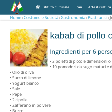
Iran
Arte & Cultura
Istituto Culturale
Home
Costume e Società
Gastronomia
Piatti unici
J
kabab di pollo 
Ingredienti per 6 pers
• 2 poletti di piccole dimensioni o 4
• 10 pomodori da sugo maturi e d
• Olio di oliva
• Succo di limone
• Yogurt bianco
• Sale
• Pepe
• 2 cipolle
• Zafferano in polvere
• Burro