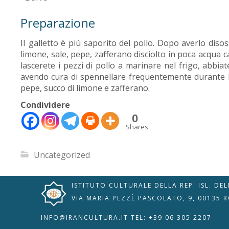
Preparazione
II galletto è più saporito del pollo. Dopo averlo disos
limone, sale, pepe, zafferano disciolto in poca acqua ca
lascerete i pezzi di pollo a marinare nel frigo, abbiat
avendo cura di spennellare frequentemente durante la
pepe, succo di limone e zafferano.
Condividere
🇮🇹
🇬🇧
RIPRISTINA
0
Shares
-A
Attuale: 100%
+A
Uncategorized
Modalità
Alto Contrasto
Lettura
Modalità Scura
ISTITUTO CULTURALE DELLA REP. ISL. DE
Navigazione
Disattiva
Tastiera
VIA MARIA PEZZÈ PASCOLATO, 9, 00135 
Immagini
Cursore
Evidenzia Link
Grande
INFO@IRANCULTURA.IT
TEL: +39 06 305 2207