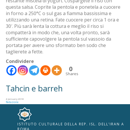
restante miscela di yogurt. Cospargete il riso con
questa salsa. Coprite la pentola e ponetela a cuocere
in forno a 250°C o sul gas a fiamma bassissima e
utilizzando una retina. Fate cuocere per circa 1 ora e
30′. Più sarà lenta la cottura e meglio il riso si
compatterà in modo che, una volta pronto, sarà
sufficiente capovolgere la pentola sul vassoio da
portata per avere uno sformato ben sodo che
taglierete a fette.
Condividere
0
Shares
Tahcin e barreh
4 January 2018
Redazione
ISTITUTO CULTURALE DELLA REP. ISL. DELL’IRAN A
🇮🇹
🇬🇧
RIPRISTINA
ROMA