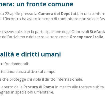
mera: un fronte comune
orso 22 aprile presso la
Camera dei Deputati
, in una confer
i
.
L’incontro ha avuto lo scopo di comunicare non solo le fas
re trasversale, con la partecipazione degli Onorevoli
Stefani
ve dell’attivismo e del terzo settore come
Greenpeace Italia
galità e diritti umani
tri fondamentali:
a testimonianza attiva sul campo
.
 che protegge chi viola il diritto internazionale
.
o aperto dalla
Procura di Roma
in merito alle torture subite 
mpegnati in spedizioni umanitarie
.