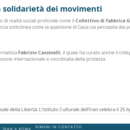
la solidarietà dei movimenti
to di realtà sociali profonde come il
Collettivo di fabbrica 
za sottolinea come la questione di Gaza sia percepita dai p
ornalista
Fabrizio Cassinelli
, il quale ha curato anche il co
nsione internazionale e coordinata della protesta
.
ale della Libertà: L’Istituto Culturale dell’Iran celebra il 25 A
RIMANI IN CONTATTO
LL’IRAN A ROMA