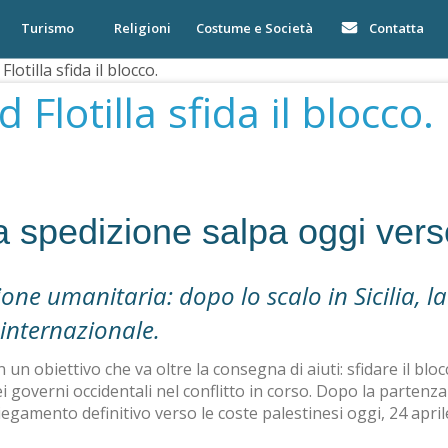
Turismo
Religioni
Costume e Società
Contatta
otilla sfida il blocco.
Flotilla sfida il blocco.
la spedizione salpa oggi verso
e umanitaria: dopo lo scalo in Sicilia, la 
 internazionale.
un obiettivo che va oltre la consegna di aiuti: sfidare il bloc
 governi occidentali nel conflitto in corso
.
Dopo la partenza d
spiegamento definitivo verso le coste palestinesi oggi, 24 aprile