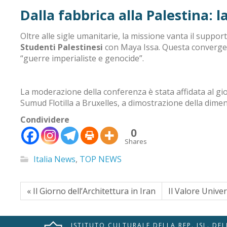
Dalla fabbrica alla Palestina: 
Oltre alle sigle umanitarie, la missione vanta il suppor
Studenti Palestinesi
con Maya Issa
.
Questa convergen
“guerre imperialiste e genocide”
.
La moderazione della conferenza è stata affidata al gi
Sumud Flotilla a Bruxelles, a dimostrazione della dime
Condividere
0
🇮🇹
🇬🇧
RIPRISTINA
Shares
Italia News
,
TOP NEWS
-A
Attuale: 100%
+A
Modalità
« Il Giorno dell’Architettura in Iran
Il Valore Univers
Alto Contrasto
Lettura
Modalità Scura
Navigazione
Disattiva
Tastiera
ISTITUTO CULTURALE DELLA REP. ISL. DE
Immagini