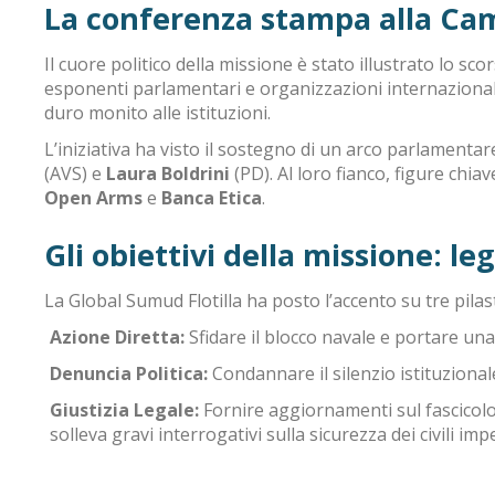
La conferenza stampa alla Ca
Il cuore politico della missione è stato illustrato lo sc
esponenti parlamentari e organizzazioni internazional
duro monito alle istituzioni
.
L’iniziativa ha visto il sostegno di un arco parlamenta
(AVS) e
Laura Boldrini
(PD)
.
Al loro fianco, figure chia
Open Arms
e
Banca Etica
.
Gli obiettivi della missione: le
La Global Sumud Flotilla ha posto l’accento su tre pilas
Azione Diretta:
Sfidare il blocco navale e portare un
Denuncia Politica:
Condannare il silenzio istituzionale
Giustizia Legale:
Fornire aggiornamenti sul fascicol
solleva gravi interrogativi sulla sicurezza dei civili i