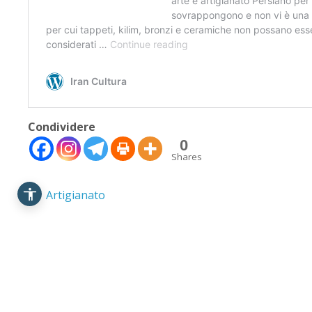
-A
Attuale: 100%
+A
Modalità
Alto Contrasto
Lettura
Modalità Scura
Navigazione
Disattiva
Tastiera
Immagini
Cursore
Evidenzia Link
Grande
Condividere
Guida Lettura
0
Lettura
Shares
Leggi
Vocale
Artigianato
Segnala Problema
« L’arte della tessitura del tappeto
Ghalamkar »
ISTITUTO CULTURALE DELLA REP. ISL. DE