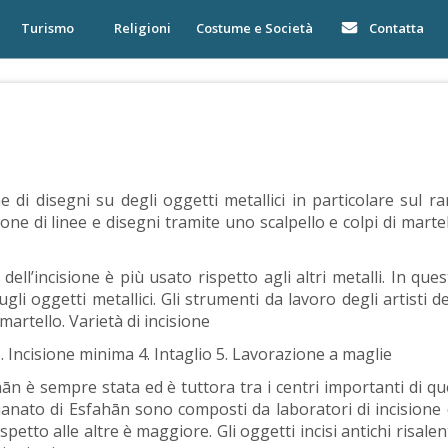
Turismo
Religioni
Costume e Società
Contatta
e di disegni su degli oggetti metallici in particolare sul ra
zione di linee e disegni tramite uno scalpello e colpi di marte
dell’incisione è più usato rispetto agli altri metalli. In que
i oggetti metallici. Gli strumenti da lavoro degli artisti del
 martello. Varietà di incisione
3. Incisione minima 4. Intaglio 5. Lavorazione a maglie
hān è sempre stata ed è tuttora tra i centri importanti di qu
gianato di Esfahān sono composti da laboratori di incisione
spetto alle altre è maggiore. Gli oggetti incisi antichi risalen