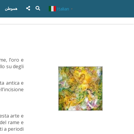
Italian
هموطن
▼
me, l’oro e
llo su degli
sta antica e
l’incisione
esta arte e
 del rame e
ti a periodi