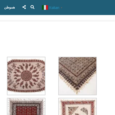
Italian
هموطن
▼