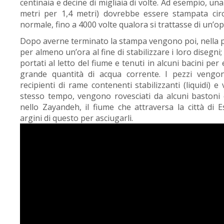
centinaia e decine di migliaia di volte. Ad esempio, un
metri per 1,4 metri) dovrebbe essere stampata cir
normale, fino a 4000 volte qualora si trattasse di un’o
Dopo averne terminato la stampa vengono poi, nella p
per almeno un’ora al fine di stabilizzare i loro diseg
portati al letto del fiume e tenuti in alcuni bacini pe
grande quantità di acqua corrente. I pezzi vengo
recipienti di rame contenenti stabilizzanti (liquidi) e 
stesso tempo, vengono rovesciati da alcuni bastoni 
nello Zayandeh, il fiume che attraversa la città di E
argini di questo per asciugarli.