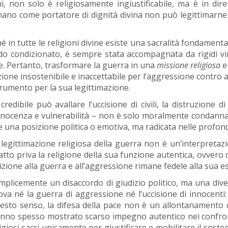
i, non solo è religiosamente ingiustificabile, ma è in diret
ano come portatore di dignità divina non può legittimarne 
é in tutte le religioni divine esiste una sacralità fondament
do condizionato, è sempre stata accompagnata da rigidi vi
e. Pertanto, trasformare la guerra in una
missione religiosa
e 
zione insostenibile e inaccettabile per l’aggressione contro al
trumento per la sua legittimazione.
dibile può avallare l’uccisione di civili, la distruzione di 
 innocenza e vulnerabilità – non è solo moralmente condannabi
una posizione politica o emotiva, ma radicata nelle profondi
 legittimazione religiosa della guerra non è un’interpretaz
atto priva la religione della sua funzione autentica, ovvero q
zione alla guerra e all’aggressione rimane fedele alla sua e
mplicemente un disaccordo di giudizio politico, ma una dive
a né la guerra di aggressione né l’uccisione di innocenti: a
 questo senso, la difesa della pace non è un allontanamento d
 hanno spesso mostrato scarso impegno autentico nei confronti
ligiosi sacri unicamente per giustificare e mobilitare il sost