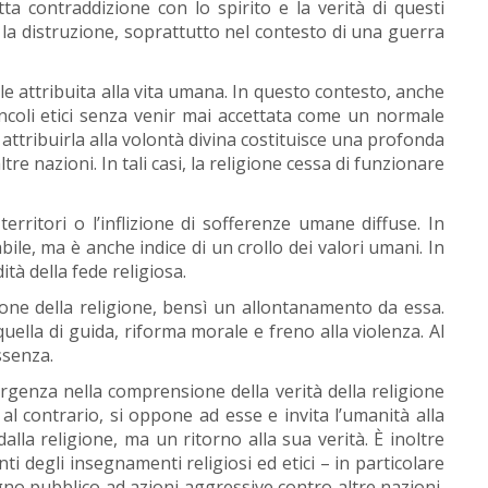
ta contraddizione con lo spirito e la verità di questi
la distruzione, soprattutto nel contesto di una guerra
ale attribuita alla vita umana. In questo contesto, anche
ncoli etici senza venir mai accettata come un normale
attribuirla alla volontà divina costituisce una profonda
tre nazioni. In tali casi, la religione cessa di funzionare
territori o l’inflizione di sofferenze umane diffuse. In
le, ma è anche indice di un crollo dei valori umani. In
tà della fede religiosa.
ione della religione, bensì un allontanamento da essa.
uella di guida, riforma morale e freno alla violenza. Al
ssenza.
rgenza nella comprensione della verità della religione
l contrario, si oppone ad esse e invita l’umanità alla
alla religione, ma un ritorno alla sua verità. È inoltre
 degli insegnamenti religiosi ed etici – in particolare
egno pubblico ad azioni aggressive contro altre nazioni,