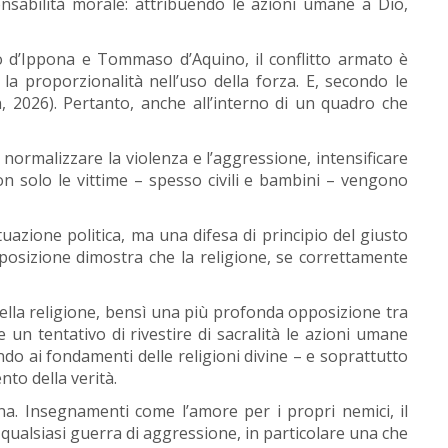
nsabilità morale: attribuendo le azioni umane a Dio,
o d’Ippona e Tommaso d’Aquino, il conflitto armato è
 la proporzionalità nell’uso della forza. E, secondo le
n, 2026). Pertanto, anche all’interno di un quadro che
ormalizzare la violenza e l’aggressione, intensificare
non solo le vittime – spesso civili e bambini – vengono
azione politica, ma una difesa di principio del giusto
 posizione dimostra che la religione, se correttamente
ella religione, bensì una più profonda opposizione tra
e un tentativo di rivestire di sacralità le azioni umane
ando ai fondamenti delle religioni divine – e soprattutto
to della verità.
na. Insegnamenti come l’amore per i propri nemici, il
qualsiasi guerra di aggressione, in particolare una che