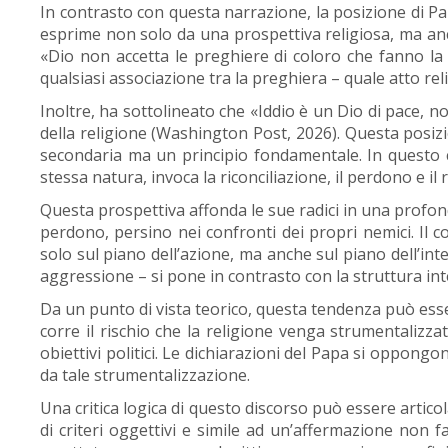
In contrasto con questa narrazione, la posizione di Pa
esprime non solo da una prospettiva religiosa, ma anch
«Dio non accetta le preghiere di coloro che fanno l
qualsiasi associazione tra la preghiera – quale atto reli
Inoltre, ha sottolineato che «Iddio è un Dio di pace, n
della religione (Washington Post, 2026). Questa posiz
secondaria ma un principio fondamentale. In questo c
stessa natura, invoca la riconciliazione, il perdono e il 
Questa prospettiva affonda le sue radici in una profond
perdono, persino nei confronti dei propri nemici. Il 
solo sul piano dell’azione, ma anche sul piano dell’int
aggressione – si pone in contrasto con la struttura in
Da un punto di vista teorico, questa tendenza può essere 
corre il rischio che la religione venga strumentalizzat
obiettivi politici. Le dichiarazioni del Papa si oppongo
da tale strumentalizzazione.
Una critica logica di questo discorso può essere articol
di criteri oggettivi e simile ad un’affermazione non fa