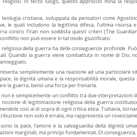
 religiosi. In terzo luogo, questo approccio mina la respo
 teologia cristiana, sviluppata da pensatori come Agostin
, le quali includono la legittima difesa, l’ultima risorsa e
erra contro l’Iran non soddisfa questi criteri (The Guardia
onflitto non può essere in tal modo giustificato.
religiosa della guerra ha delle conseguenze profonde. Può n
versali. Quando la guerra viene combattuta in nome di Dio, 
 danneggiato.
presenta semplicemente una reazione ad una particolare situ
a pace, la dignità umana e la responsabilità morale, questa
re la guerra, bensì una forza per frenarla.
non è semplicemente un conflitto tra due interpretazioni d
a nozione di legittimazione religiosa della guerra costituisc
endole così al di sopra di ogni critica etica. Tuttavia, torn
attribuzione non solo è errata, ma rappresenta un rovesciamen
o sono la pace, l’amore e la salvaguardia della dignità uma
azioni marginali, ma princìpi fondamentali. Di conseguenza, 