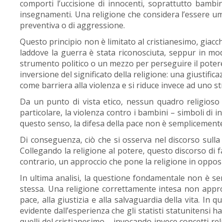
comporti l’uccisione di innocenti, soprattutto bambin
insegnamenti. Una religione che considera l’essere um
preventiva o di aggressione.
Questo principio non è limitato al cristianesimo, giacch
laddove la guerra è stata riconosciuta, seppur in mo
strumento politico o un mezzo per perseguire il poter
inversione del significato della religione: una giustifica
come barriera alla violenza e si riduce invece ad uno s
Da un punto di vista etico, nessun quadro religioso cre
particolare, la violenza contro i bambini – simboli di
questo senso, la difesa della pace non è semplicemente 
Di conseguenza, ciò che si osserva nel discorso sulla
Collegando la religione al potere, questo discorso di f
contrario, un approccio che pone la religione in opposi
In ultima analisi, la questione fondamentale non è se
stessa. Una religione correttamente intesa non approv
pace, alla giustizia e alla salvaguardia della vita. In
evidente dall’esperienza che gli statisti statunitensi
quelli del cristianesimo – invocando invece concetti re