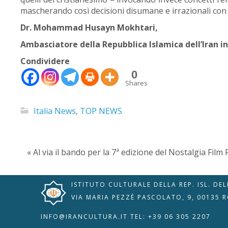
mascherando così decisioni disumane e irrazionali con 
Dr. Mohammad Husayn Mokhtari,
Ambasciatore della Repubblica Islamica dell’Iran i
Condividere
0
Shares
🇮🇹
🇬🇧
RIPRISTINA
Italia News
,
TOP NEWS
-A
Attuale: 100%
+A
Modalità
« Al via il bando per la 7ª edizione del Nostalgia Film 
Alto Contrasto
Lettura
Modalità Scura
Navigazione
Disattiva
Tastiera
ISTITUTO CULTURALE DELLA REP. ISL. DE
Immagini
Cursore
VIA MARIA PEZZÈ PASCOLATO, 9, 00135 
Evidenzia Link
Grande
Guida Lettura
INFO@IRANCULTURA.IT
TEL: +39 06 305 2207
Lettura