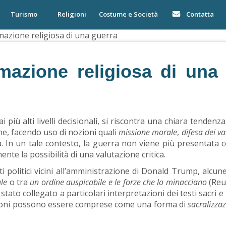
Turismo
Religioni
Costume e Società
Contatta
timazione religiosa di una guerra
timazione religiosa di una
ai più alti livelli decisionali, si riscontra una chiara tenden
one, facendo uso di nozioni quali
missione morale
,
difesa dei val
cra. In un tale contesto, la guerra non viene più presentata
nte la possibilità di una valutazione critica.
 politici vicini all’amministrazione di Donald Trump, alcun
le
o tra
un ordine auspicabile e le forze che lo minacciano
(Reut
stato collegato a particolari interpretazioni dei testi sacri e
ntazioni possono essere comprese come una forma di
sacralizzaz