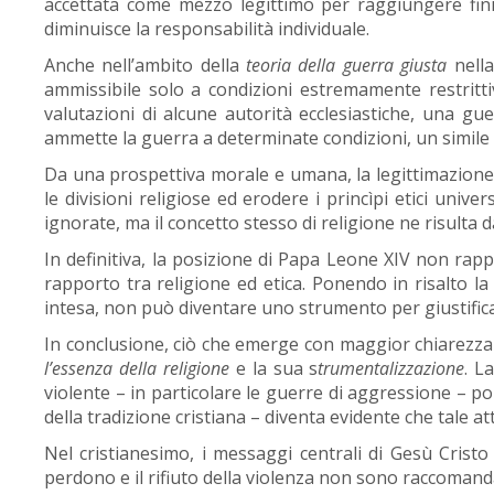
accettata come mezzo legittimo per raggiungere fini
diminuisce la responsabilità individuale.
Anche nell’ambito della
teoria della guerra giusta
nella
ammissibile solo a condizioni estremamente restrittive
valutazioni di alcune autorità ecclesiastiche, una gu
ammette la guerra a determinate condizioni, un simile c
Da una prospettiva morale e umana, la legittimazione 
le divisioni religiose ed erodere i princìpi etici uni
ignorate, ma il concetto stesso di religione ne risulta
In definitiva, la posizione di Papa Leone XIV non rap
rapporto tra religione ed etica. Ponendo in risalto l
intesa, non può diventare uno strumento per giustifica
In conclusione, ciò che emerge con maggior chiarezza 
l’essenza della religione
e la sua s
trumentalizzazione
. L
violente – in particolare le guerre di aggressione – pon
della tradizione cristiana – diventa evidente che tale 
Nel cristianesimo, i messaggi centrali di Gesù Crist
perdono e il rifiuto della violenza non sono raccomand