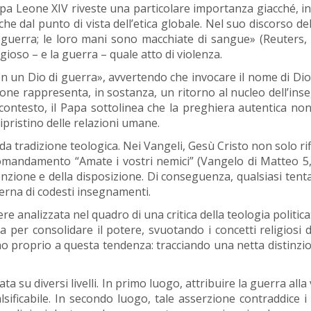
pa Leone XIV riveste una particolare importanza giacché, in 
e dal punto di vista dell’etica globale. Nel suo discorso de
a guerra; le loro mani sono macchiate di sangue» (Reuters,
gioso – e la guerra – quale atto di violenza.
on un Dio di guerra», avvertendo che invocare il nome di Dio 
ione rappresenta, in sostanza, un ritorno al nucleo dell’in
ontesto, il Papa sottolinea che la preghiera autentica non 
ripristino delle relazioni umane.
a tradizione teologica. Nei Vangeli, Gesù Cristo non solo rif
comandamento “Amate i vostri nemici” (Vangelo di Matteo 5,4
enzione e della disposizione. Di conseguenza, qualsiasi tenta
terna di codesti insegnamenti.
analizzata nel quadro di una critica della teologia politica: 
a per consolidare il potere, svuotando i concetti religiosi d
no proprio a questa tendenza: tracciando una netta distinzion
ata su diversi livelli. In primo luogo, attribuire la guerra a
lsificabile. In secondo luogo, tale asserzione contraddice i t