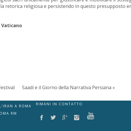
la retorica religiosa e persistendo in questo presupposto er
n Vaticano
Festival
Saadi e il Giorno della Narrativa Persiana »
RIMANI IN CONTATTO
LL’IRAN A ROMA
ROMA RM