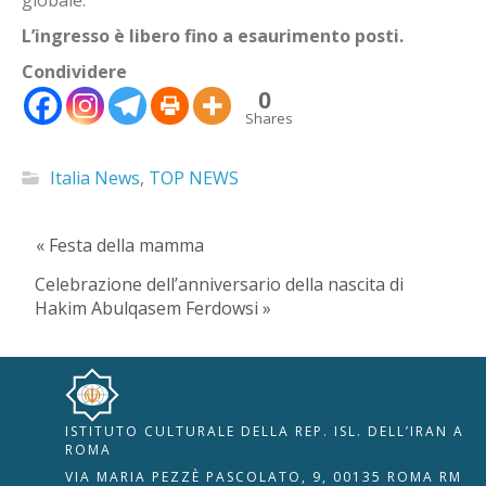
globale
.
L’ingresso è libero fino a esaurimento posti.
Condividere
0
Shares
Italia News
,
TOP NEWS
« Festa della mamma
Celebrazione dell’anniversario della nascita di
Hakim Abulqasem Ferdowsi »
ISTITUTO CULTURALE DELLA REP. ISL. DELL’IRAN A
🇮🇹
🇬🇧
RIPRISTINA
ROMA
VIA MARIA PEZZÈ PASCOLATO, 9, 00135 ROMA RM