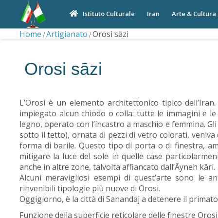
Iran
Arte & Cultura
Istituto Culturale
Home
Artigianato
Orosi sāzi
Orosi sāzi
L’Orosi è un elemento architettonico tipico dell’Iran.
impiegato alcun chiodo o colla: tutte le immagini e le
legno, operato con l’incastro a maschio e femmina. Gli
sotto il tetto), ornata di pezzi di vetro colorati, ve
forma di barile. Questo tipo di porta o di finestra, a
mitigare la luce del sole in quelle case particolarme
anche in altre zone, talvolta affiancato dall’Āyneh kāri.
Alcuni meravigliosi esempi di quest’arte sono le a
rinvenibili tipologie più nuove di Orosi.
Oggigiorno, è la città di Sanandaj a detenere il primato
Funzione della superficie reticolare delle finestre Orosi