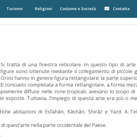
Turismo
Religioni
Costume e Società
Contatta
 Si tratta di una finestra reticolare. In questo tipo di art
 figure sono ottenute mediante il collegamento di piccole g
 Orosi hanno in genere figura rettangolare; la parte superio
niva di consueto completata a forma rettangolare, a forma mez
mpiamente diffuse nelle zone tropicali, avevano lo scopo di
nte esposte. Tuttavia, l’impiego di questa arte era più o m
ntiche abitazioni di Esfahān, Kāshān, Shirāz e Yazd. A T
 di quest’arte nella parte occidentale del Paese.
: