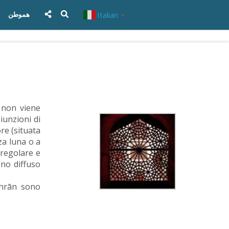
Italian
هموطن
▼
e non viene
iunzioni di
re (situata
za luna o a
 regolare e
eno diffuso
ehrān sono