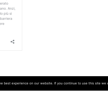
e best experience on our website. If you continue to use this site we w
 calcare) »