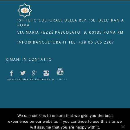
ISTITUTO CULTURALE DELLA REP. ISL. DELL’IRAN A
🇮🇹
🇬🇧
RIPRISTINA
ROMA
VIA MARIA PEZZÈ PASCOLATO, 9, 00135 ROMA RM
-A
Attuale: 100%
+A
INFO@IRANCULTURA.IT
TEL: +39 06 305 2207
Alto Contrasto
RIMANI IN CONTATTO
Modalità Scura
Disattiva Immagini
Evidenzia Link
@COPYRIGHT BY KOUROSH &
GHOLI
Modalità Lettura
Navigazione Tastiera
Cursore Grande
Guida Lettura
We use cookies to ensure that we give you the best
experience on our website. If you continue to use this site we
Lettura Vocale
Leggi
will assume that you are happy with it.