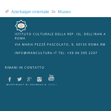
Azerbaijan orientale
Museo
ISTITUTO CULTURALE DELLA REP. ISL. DELL’IRAN A
🇮🇹
🇬🇧
RIPRISTINA
ROMA
VIA MARIA PEZZÈ PASCOLATO, 9, 00135 ROMA RM
-A
Attuale: 100%
+A
INFO@IRANCULTURA.IT
TEL: +39 06 305 2207
Alto Contrasto
RIMANI IN CONTATTO
Modalità Scura
Disattiva Immagini
Evidenzia Link
@COPYRIGHT BY KOUROSH &
GHOLI
Modalità Lettura
Navigazione Tastiera
Cursore Grande