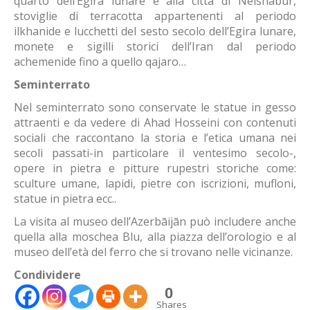
quarto dell’Egira lunare e alla città di Neishābur,
stoviglie di terracotta appartenenti al periodo
ilkhanide e lucchetti del sesto secolo dell’Egira lunare,
monete e sigilli storici dell’Iran dal periodo
achemenide fino a quello qajaro…
Seminterrato
Nel seminterrato sono conservate le statue in gesso
attraenti e da vedere di Ahad Hosseini con contenuti
sociali che raccontano la storia e l’etica umana nei
secoli passati-in particolare il ventesimo secolo-,
opere in pietra e pitture rupestri storiche come:
sculture umane, lapidi, pietre con iscrizioni, mufloni,
statue in pietra ecc..
La visita al museo dell’Azerbāijān può includere anche
quella alla moschea Blu, alla piazza dell’orologio e al
museo dell’età del ferro che si trovano nelle vicinanze.
Condividere
0
Shares