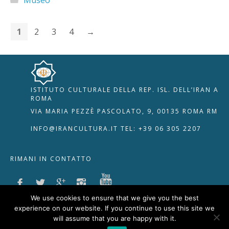
1
2
3
4
→
🇮🇹
🇬🇧
RIPRISTINA
-A
Attuale: 100%
+A
ISTITUTO CULTURALE DELLA REP. ISL. DELL’IRAN A
Alto Contrasto
ROMA
Modalità Scura
VIA MARIA PEZZÈ PASCOLATO, 9, 00135 ROMA RM
Disattiva Immagini
INFO@IRANCULTURA.IT
TEL: +39 06 305 2207
Evidenzia Link
Modalità Lettura
RIMANI IN CONTATTO
Navigazione Tastiera
Cursore Grande
Guida Lettura
@COPYRIGHT BY KOUROSH &
GHOLI
We use cookies to ensure that we give you the best
experience on our website. If you continue to use this site we
Lettura Vocale
Leggi
will assume that you are happy with it.