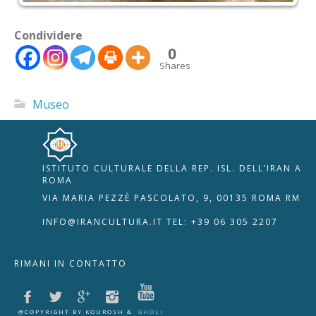
Condividere
0
Shares
Museo
ISTITUTO CULTURALE DELLA REP. ISL. DELL’IRAN A
🇮🇹
🇬🇧
RIPRISTINA
ROMA
VIA MARIA PEZZÈ PASCOLATO, 9, 00135 ROMA RM
-A
Attuale: 100%
+A
INFO@IRANCULTURA.IT
TEL: +39 06 305 2207
Alto Contrasto
RIMANI IN CONTATTO
Modalità Scura
Disattiva Immagini
Evidenzia Link
@COPYRIGHT BY KOUROSH &
GHOLI