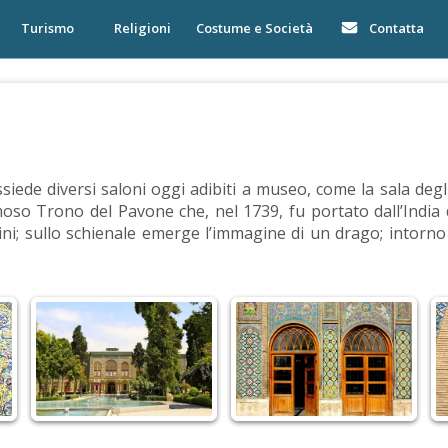
Turismo
Religioni
Costume e Società
Contatta
e diversi saloni oggi adibiti a museo, come la sala degli spe
amoso Trono del Pavone che, nel 1739, fu portato dall’India
alini; sullo schienale emerge l’immagine di un drago; intorno