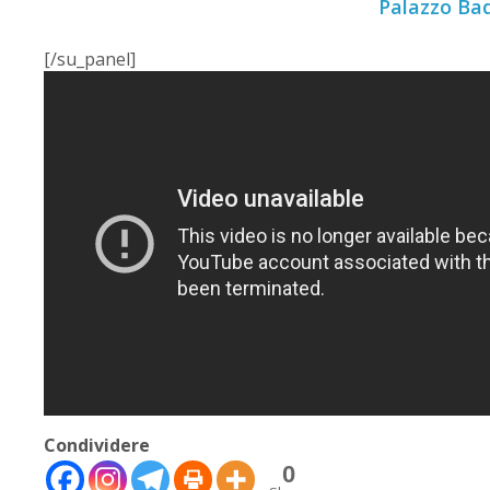
Palazzo Bad
[/su_panel]
🇮🇹
🇬🇧
RIPRISTINA
Condividere
0
-A
Attuale: 100%
+A