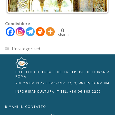
Condividere
0
Shares
Uncategorized
ISTITUTO CULTURALE DELLA REP. ISL. DELL’IRAN A
🇮🇹
🇬🇧
RIPRISTINA
ROMA
VIA MARIA PEZZÈ PASCOLATO, 9, 00135 ROMA RM
-A
Attuale: 100%
+A
INFO@IRANCULTURA.IT
TEL: +39 06 305 2207
Alto Contrasto
RIMANI IN CONTATTO
Modalità Scura