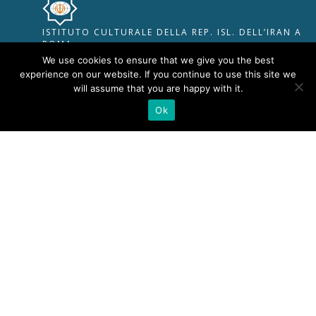
Navigazione Tastiera
ISTITUTO CULTURALE DELLA REP. ISL. DELL’IRAN A
Cursore Grande
ROMA
Guida Lettura
We use cookies to ensure that we give you the best
VIA MARIA PEZZÈ PASCOLATO, 9, 00135 ROMA RM
experience on our website. If you continue to use this site we
Lettura Vocale
Leggi
INFO@IRANCULTURA.IT
TEL: +39 06 305 2207
will assume that you are happy with it.
Ok
Segnala Problema
RIMANI IN CONTATTO
@COPYRIGHT BY KOUROSH &
GHOLI