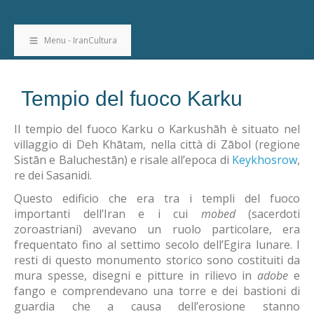
Menu - IranCultura
Tempio del fuoco Karku
Il tempio del fuoco Karku o Karkushāh è situato nel
villaggio di Deh Khātam, nella città di Zābol (regione
Sistān e Baluchestān) e risale all’epoca di
Keykhosrow
,
re dei Sasanidi.
Questo edificio che era tra i templi del fuoco
importanti dell’Iran e i cui
mobed
(sacerdoti
zoroastriani) avevano un ruolo particolare, era
frequentato fino al settimo secolo dell’Egira lunare. I
resti di questo monumento storico sono costituiti da
mura spesse, disegni e pitture in rilievo in
adobe
e
fango e comprendevano una torre e dei bastioni di
guardia che a causa dell’erosione stanno