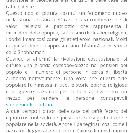
tradizione antecedente alla diffusione delle case del
caffè e del tè.
Questo tipo di pittura costituì un fenomeno nuovo
nella storia artistica dell’Iran; è una combinazione di
valori religiosi e patriottici che rappresenta i
mirmidoni delle epopee, l’altruismo dei leader religiosi,
i dodici Imam così come gli atleti eroici nazionali. Molti
di questi dipinti rappresentano l’Āshurā e le storie
dello Shāhnāmeh.
Quando si affermò la rivoluzione costituzionale, si
diffuse una grande consapevolezza nei pensieri del
popolo e il numero di persone in cerca di libertà
aumentò notevolmente. Una volta che questa arte
popolare fu rimessa in uso, le storie epiche, religiose
e le guerre nazionali per la libertà, divennero un
mezzo per rendere le persone consapevoli
spingendole a lottare
.
A quel tempo i pittori delle case del caffè fecero dei
dipinti così notevoli che questa arte in seguito divenne
popolare nella società. Anche i panegiristi così come i
narratori leggevano storie con l’aiuto di questi dipinti