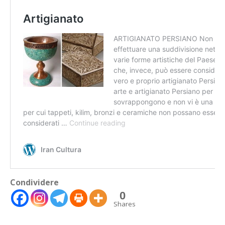
Condividere
0
🇮🇹
🇬🇧
RIPRISTINA
Shares