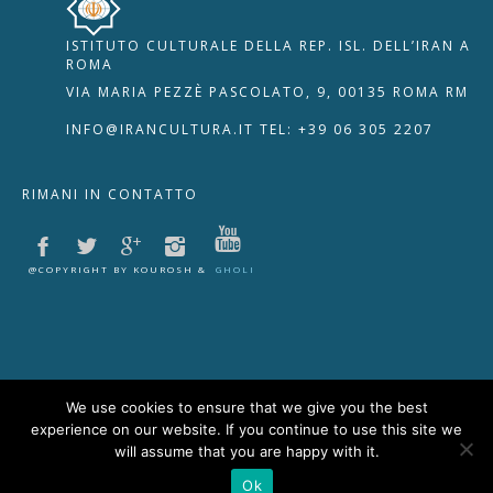
ISTITUTO CULTURALE DELLA REP. ISL. DELL’IRAN A
🇮🇹
🇬🇧
RIPRISTINA
ROMA
VIA MARIA PEZZÈ PASCOLATO, 9, 00135 ROMA RM
-A
Attuale: 100%
+A
INFO@IRANCULTURA.IT
TEL: +39 06 305 2207
Alto Contrasto
RIMANI IN CONTATTO
Modalità Scura
Disattiva Immagini
Evidenzia Link
@COPYRIGHT BY KOUROSH &
GHOLI
Modalità Lettura
Navigazione Tastiera
Cursore Grande
Guida Lettura
We use cookies to ensure that we give you the best
experience on our website. If you continue to use this site we
Lettura Vocale
Leggi
will assume that you are happy with it.
Ok