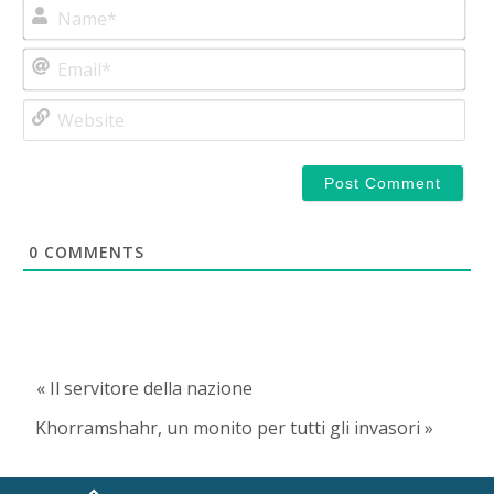
Na
Ema
Web
🇮🇹
🇬🇧
RIPRISTINA
0
COMMENTS
-A
Attuale: 100%
+A
Alto Contrasto
« Il servitore della nazione
Modalità Scura
Khorramshahr, un monito per tutti gli invasori »
Disattiva Immagini
Evidenzia Link