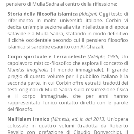
pensiero di Mulla Sadra al centro della riflessione:
Storia della filosofia islamica
(Adelphi)
Oggi testo di
riferimento in molte università italiane. Corbin vi
dedica un’ampia sezione alla vita intellettuale di epoca
safavide e a Mulla Sadra, sfatando in modo definitivo
il cliché occidentale secondo cui il pensiero filosofico
islamico si sarebbe esaurito con Al-Ghazali.
Corpo spirituale e Terra celeste
(Adelphi, 1986)
Un
capolavoro mistico-filosofico che esplora il concetto di
Mundus Imaginalis
(il mondo immaginale). Il grande
pregio di questo volume per il pubblico italiano è la
seconda parte, in cui Corbin offre estratti tradotti dei
testi originali di Mulla Sadra sulla resurrezione fisica
e il corpo immaginale, che per anni hanno
rappresentato l’unico contatto diretto con le parole
del filosofo.
Nell’Islam iranico
(Mimesis, ed. it. dal 2013)
Un’opera
colossale in quattro volumi (tradotta da Roberto
Revello con prefazione di Claudio Bonvecchio). Il