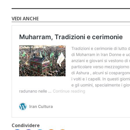
VEDI ANCHE
🇮🇹
🇬🇧
RIPRISTINA
-A
Attuale: 100%
+A
Modalità
Alto Contrasto
Lettura
Modalità Scura
Navigazione
Disattiva
Tastiera
Immagini
Cursore
Condividere
Evidenzia Link
Grande