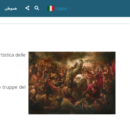
Italian
هموطن
▼
istica delle
e truppe del