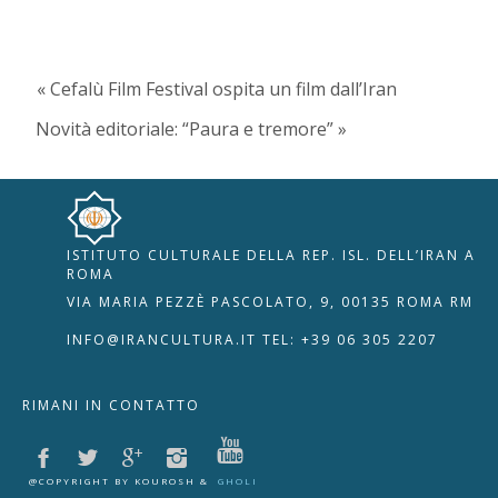
« Cefalù Film Festival ospita un film dall’Iran
Novità editoriale: “Paura e tremore” »
ISTITUTO CULTURALE DELLA REP. ISL. DELL’IRAN A
🇮🇹
🇬🇧
RIPRISTINA
ROMA
VIA MARIA PEZZÈ PASCOLATO, 9, 00135 ROMA RM
-A
Attuale: 100%
+A
INFO@IRANCULTURA.IT
TEL: +39 06 305 2207
Alto Contrasto
RIMANI IN CONTATTO
Modalità Scura
Disattiva Immagini
Evidenzia Link
@COPYRIGHT BY KOUROSH &
GHOLI